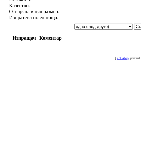
Качество:
Отваряна в цял размер:
Изпратена по ел.поща:
Изпращач
Коментар
[
xcGallery
powerd