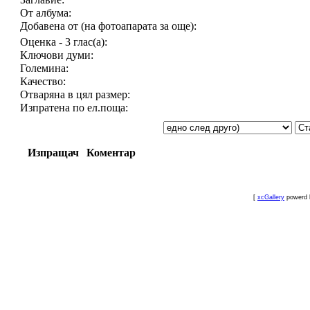
От албума:
Добавена от (на фотоапарата за още):
Оценка - 3 глас(а):
Ключови думи:
Големина:
Качество:
Отваряна в цял размер:
Изпратена по ел.поща:
Изпращач
Коментар
[
xcGallery
powerd