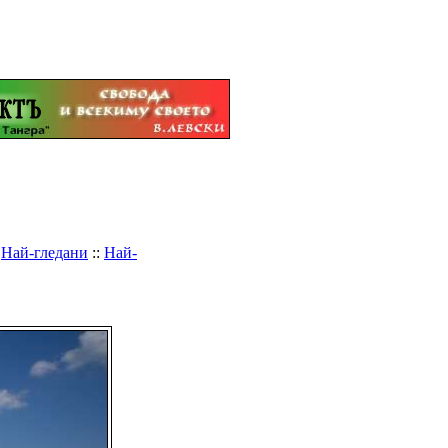
:
Най-гледани
::
Най-