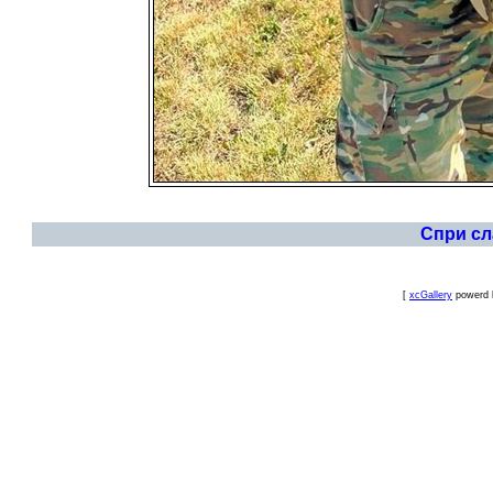
Спри с
[
xcGallery
powerd