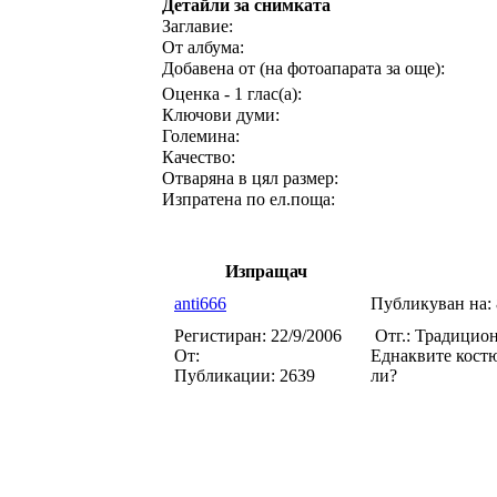
Детайли за снимката
Заглавие:
От албума:
Добавена от (на фотоапарата за още):
Оценка - 1 глас(а):
Ключови думи:
Големина:
Качество:
Отваряна в цял размер:
Изпратена по ел.поща:
Изпращач
anti666
Публикуван на:
Регистиран:
22/9/2006
Отг.: Традицио
От:
Еднаквите костю
Публикации:
2639
ли?