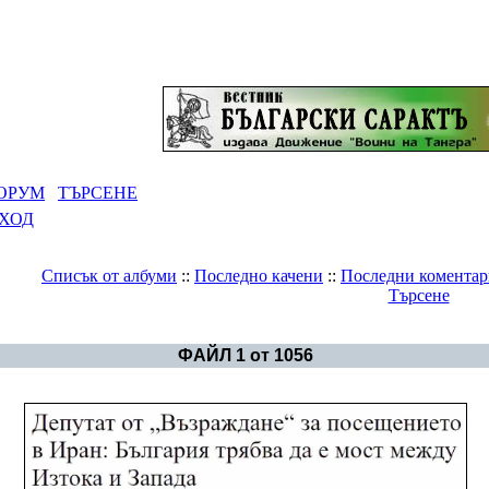
ОРУМ
ТЪРСЕНЕ
ХОД
Списък от албуми
::
Последно качени
::
Последни коментар
Търсене
Галерия
>
България - политика
ФАЙЛ 1 от 1056