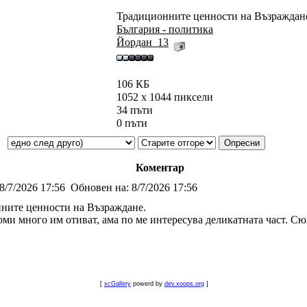
Традиционните ценности на Възраждане
България - политика
Йордан_13
106 КБ
1052 x 1044 пиксели
34 пъти
0 пъти
Коментар
8/7/2026 17:56
Обновен на:
8/7/2026 17:56
нните ценности на Възраждане.
ми много им отиват, ама по ме интересува деликатната част. С
[
xcGallery
powerd by
dev.xoops.org
]