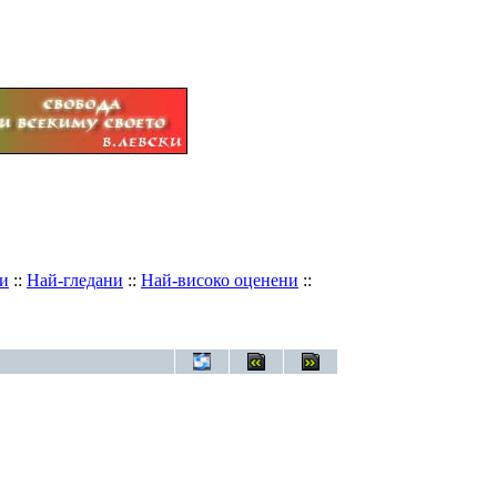
и
::
Най-гледани
::
Най-високо оценени
::