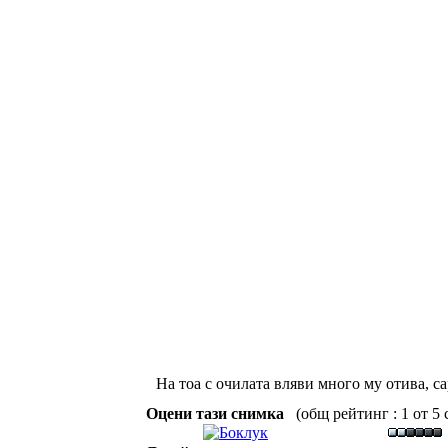
На тоа с очилата вляви много му отива, с
Оцени тази снимка
(общ рейтинг : 1 от 5 с