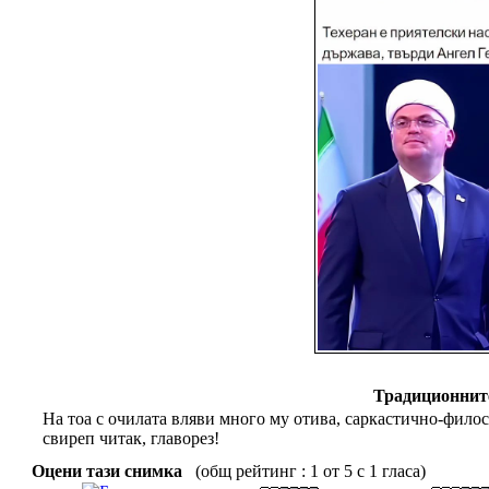
Традиционните
На тоа с очилата вляви много му отива, саркастично-филосо
свиреп читак, главорез!
Оцени тази снимка
(общ рейтинг : 1 от 5 с 1 гласа)