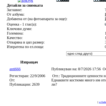
Детайли за снимката
Заглавие:
От албума:
Добавена от (на фотоапарата за още):
Оценка - 1 глас(а):
Ключови думи:
Големина:
Качество:
Отваряна в цял размер:
Изпратена по ел.поща:
Изпращач
anti666
Публикуван на:
8/7/2026 17:56
О
Регистиран:
22/9/2006
Отг.: Традиционните ценности н
От:
Еднаквите костюми много им отив
Публикации:
2639
ли?
[
xcGall