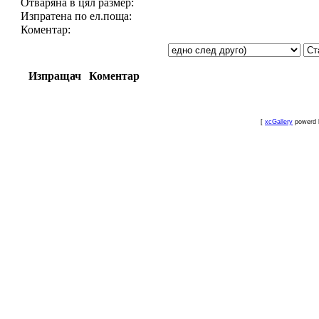
Отваряна в цял размер:
Изпратена по ел.поща:
Коментар:
Изпращач
Коментар
[
xcGallery
powerd