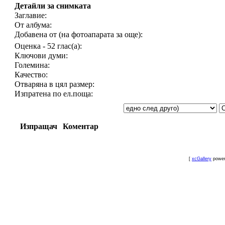
Детайли за снимката
Заглавие:
От албума:
Добавена от (на фотоапарата за още):
Оценка - 52 глас(а):
Ключови думи:
Големина:
Качество:
Отваряна в цял размер:
Изпратена по ел.поща:
Изпращач
Коментар
[
xcGallery
powe