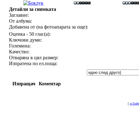
Детайли за снимката
Заглавие:
От албума:
Добавена от (на фотоапарата за още):
Оценка - 50 глас(а):
Ключови думи:
Големина:
Качество:
Отваряна в цял размер:
Изпратена по ел.поща:
Изпращач
Коментар
[
xcGall