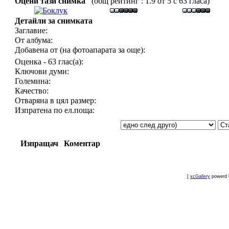
Оцени тази снимка
(общ рейтинг : 1.9 от 5 с 63 гласа)
Детайли за снимката
Заглавие:
От албума:
Добавена от (на фотоапарата за още):
Оценка - 63 глас(а):
Ключови думи:
Големина:
Качество:
Отваряна в цял размер:
Изпратена по ел.поща:
Изпращач
Коментар
[
xcGallery
powerd