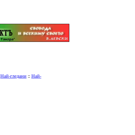
:
Най-гледани
::
Най-