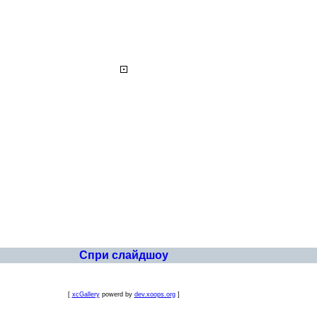
Спри слайдшоу
[
xcGallery
powerd by
dev.xoops.org
]