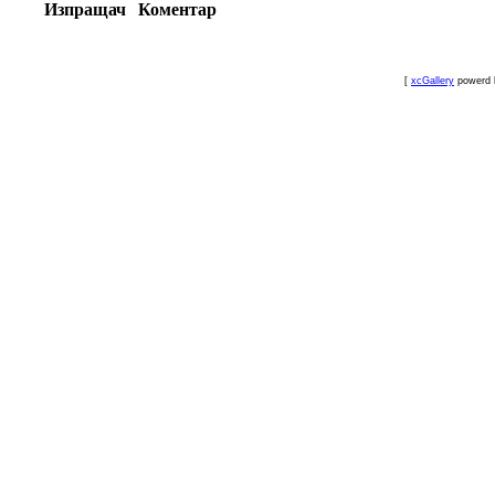
Изпращач
Коментар
[
xcGallery
powerd