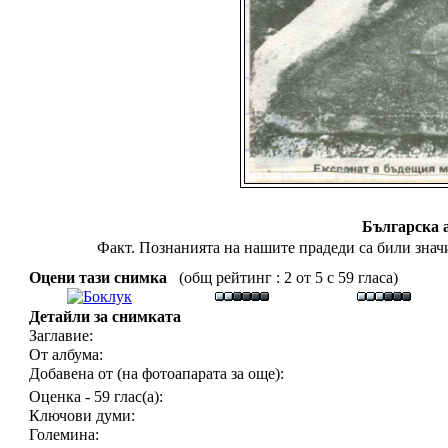
Българска 
Факт. Познанията на нашите прадеди са били значи
Оцени тази снимка
(общ рейтинг : 2 от 5 с 59 гласа)
Детайли за снимката
Заглавие:
От албума:
Добавена от (на фотоапарата за още):
Оценка - 59 глас(а):
Ключови думи:
Големина: