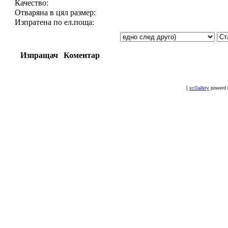
Качество:
Отваряна в цял размер:
Изпратена по ел.поща:
Изпращач
Коментар
[
xcGallery
powerd