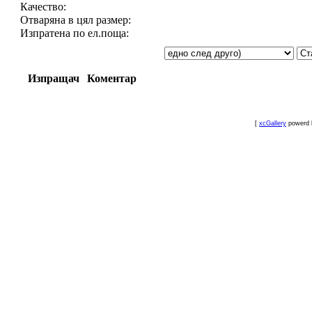
Качество:
Отваряна в цял размер:
Изпратена по ел.поща:
Изпращач
Коментар
[
xcGallery
powerd