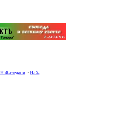
:
Най-гледани
::
Най-