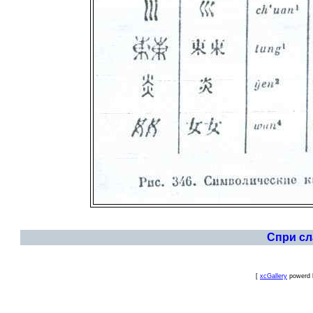
Спри с
[
xcGallery
powerd