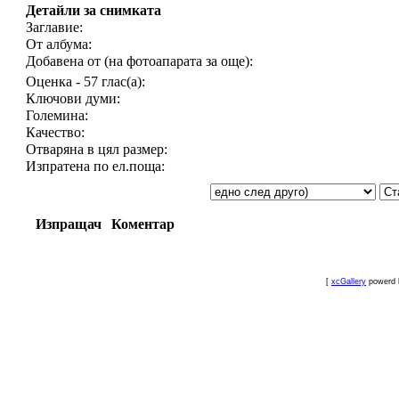
Детайли за снимката
Заглавие:
От албума:
Добавена от (на фотоапарата за още):
Оценка - 57 глас(а):
Ключови думи:
Големина:
Качество:
Отваряна в цял размер:
Изпратена по ел.поща:
Изпращач
Коментар
[
xcGallery
powerd