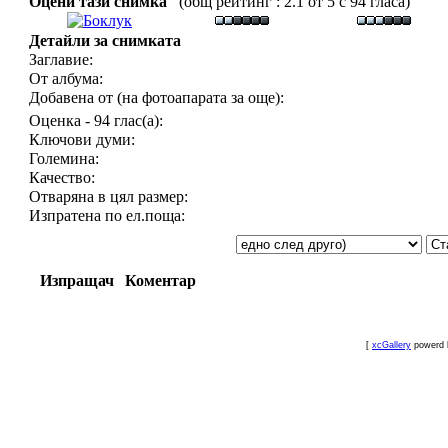
Оцени тази снимка
(общ рейтинг : 2.1 от 5 с 94 гласа)
Детайли за снимката
Заглавие:
От албума:
Добавена от (на фотоапарата за още):
Оценка - 94 глас(а):
Ключови думи:
Големина:
Качество:
Отваряна в цял размер:
Изпратена по ел.поща:
Изпращач
Коментар
[
xcGallery
powerd