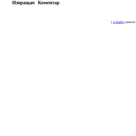
Изпращач
Коментар
[
xcGallery
powerd