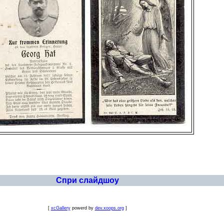
Спри слайдшоу
[
xcGallery
powerd by
dev.xoops.org
]