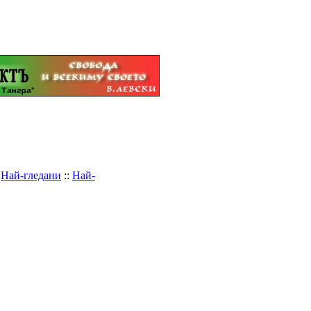
:
Най-гледани
::
Най-