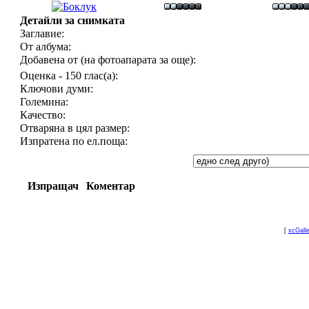
Детайли за снимката
Заглавие:
От албума:
Добавена от (на фотоапарата за още):
Оценка - 150 глас(а):
Ключови думи:
Големина:
Качество:
Отваряна в цял размер:
Изпратена по ел.поща:
Изпращач
Коментар
[
xcGall