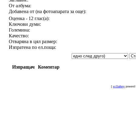
От албума:
Добавена от (на фотоапарата за още):
Оценка - 12 глас(а):
Ключови думи:
Големина:
Качество:
Отваряна в цял размер:
Изпратена по ел.поща:
Изпращач
Коментар
[
xcGallery
powerd