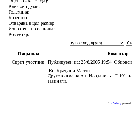
Оценка - 62 глас(а):
Ключови думи:
Големина:
Качество:
Отваряна в цял размер:
Изпратена по ел.поща:
Коментар:
Изпращач
Коментар
Скрит участник
Публикуван на:
25/8/2005 19:54
Обновен
Re: Крачун и Малчо
Другото име на Ал. Йорданов - "С 1%, н
завинаги.
[
xcGallery
powerd