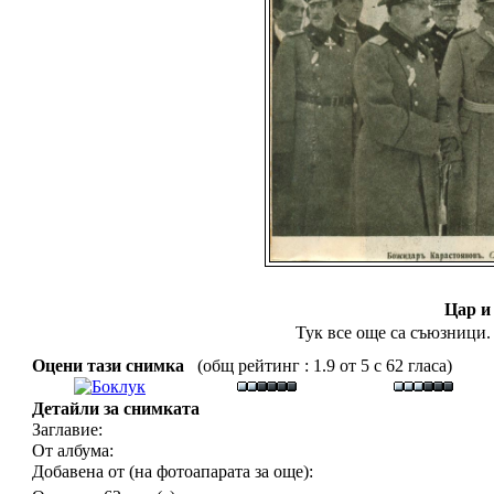
Цар и
Тук все още са съюзници.
Оцени тази снимка
(общ рейтинг : 1.9 от 5 с 62 гласа)
Детайли за снимката
Заглавие:
От албума:
Добавена от (на фотоапарата за още):