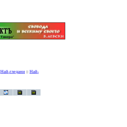
:
Най-гледани
::
Най-