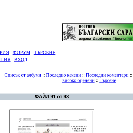
РИЯ
ФОРУМ
ТЪРСЕНЕ
АЦИЯ
ВХОД
Списък от албуми
::
Последно качени
::
Последни коментари
:
високо оценени
::
Търсене
Галерия
>
Ноември 2005
ФАЙЛ 91 от 93