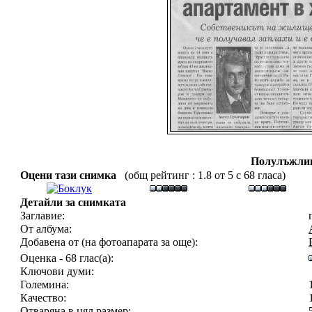
Полулъжлив
Оцени тази снимка
(общ рейтинг : 1.8 от 5 с 68 гласа)
Детайли за снимката
Заглавие:
От албума:
Добавена от (на фотоапарата за още):
Оценка - 68 глас(а):
Ключови думи:
Големина:
Качество:
Отваряна в цял размер: