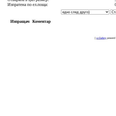
Изпратена по ел.поща:
Изпращач
Коментар
[
xcGallery
powerd