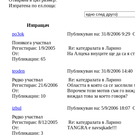
Изпратена по ел.поща:
Изпращач
po3ok
Публикуван на:
31/8/2006 9:29
О
Понякога участвал
Регистиран:
1/9/2005
Re: катедралата в Ларино
От:
На Алцека внуците ще да са я с
Публикации:
65
teoden
Публикуван на:
31/8/2006 14:40
Рядко участвал
Re: катедралата в Ларино
Регистиран:
21/6/2006
Областта в която са се заселили
От:
Впрочем този мотив съм го вижд
Публикации:
10
виждал това за което говоря?
izbul
Публикуван на:
5/9/2006 18:07
О
Рядко участвал
Регистиран:
8/12/2005
Re: катедралата в Ларино
От:
TANGRA e navsqkade!!!
Публикации:
3