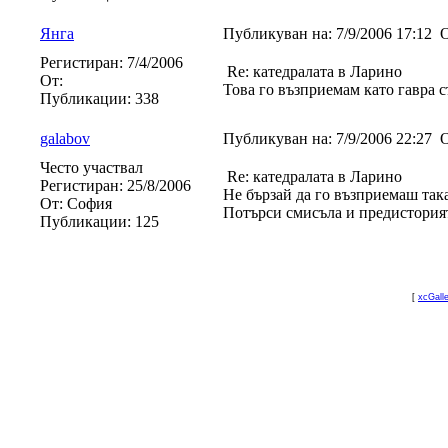
Янга
Публикуван на:
7/9/2006 17:12
О
Регистиран:
7/4/2006
Re: катедралата в Ларино
От:
Това го възприемам като гавра съ
Публикации:
338
galabov
Публикуван на:
7/9/2006 22:27
О
Често участвал
Re: катедралата в Ларино
Регистиран:
25/8/2006
Не бързай да го възприемаш так
От:
София
Потърси смисъла и предисторият
Публикации:
125
[
xcGall