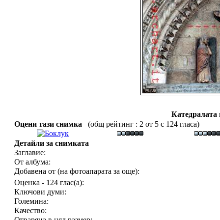
Катедралата
Оцени тази снимка
(общ рейтинг : 2 от 5 с 124 гласа)
Детайли за снимката
Заглавие:
От албума:
Добавена от (на фотоапарата за още):
Оценка - 124 глас(а):
Ключови думи:
Големина:
Качество:
Отваряна в цял размер: