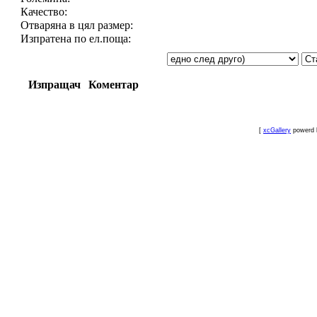
Качество:
Отваряна в цял размер:
Изпратена по ел.поща:
Изпращач
Коментар
[
xcGallery
powerd