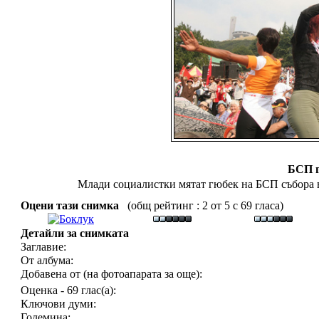
БСП 
Млади социалистки мятат гюбек на БСП събора 
Оцени тази снимка
(общ рейтинг : 2 от 5 с 69 гласа)
Детайли за снимката
Заглавие:
От албума:
Добавена от (на фотоапарата за още):
Оценка - 69 глас(а):
Ключови думи:
Големина: