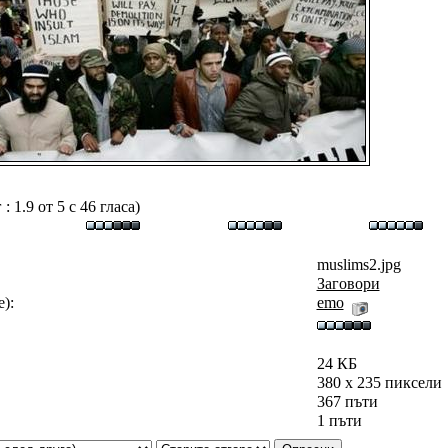
 1.9 от 5 с 46 гласа)
muslims2.jpg
Заговори
):
emo
24 КБ
380 x 235 пиксели
367 пъти
1 пъти