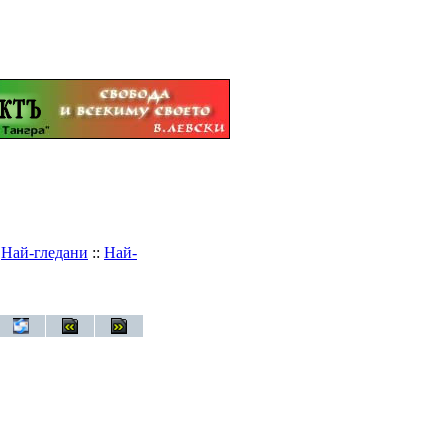
:
Най-гледани
::
Най-