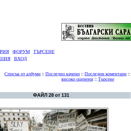
РИЯ
ФОРУМ
ТЪРСЕНЕ
АЦИЯ
ВХОД
Списък от албуми
::
Последно качени
::
Последни коментари
:
високо оценени
::
Търсене
Галерия
>
Заговори
ФАЙЛ 28 от 131