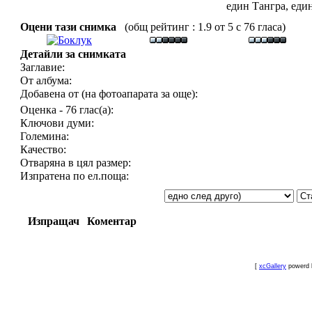
един Тангра, еди
Оцени тази снимка
(общ рейтинг : 1.9 от 5 с 76 гласа)
Детайли за снимката
Заглавие:
От албума:
Добавена от (на фотоапарата за още):
Оценка - 76 глас(а):
Ключови думи:
Големина:
Качество:
Отваряна в цял размер:
Изпратена по ел.поща:
Изпращач
Коментар
[
xcGallery
powerd