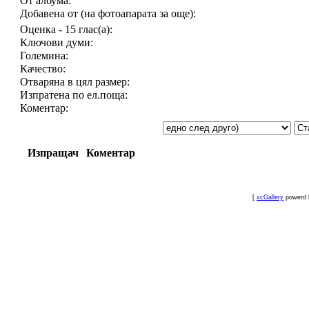
От албума:
Добавена от (на фотоапарата за още):
Оценка - 15 глас(а):
Ключови думи:
Големина:
Качество:
Отваряна в цял размер:
Изпратена по ел.поща:
Коментар:
Изпращач
Коментар
[
xcGallery
powerd