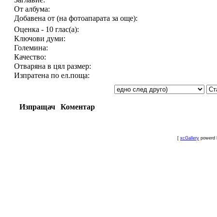
От албума:
Добавена от (на фотоапарата за още):
Оценка - 10 глас(а):
Ключови думи:
Големина:
Качество:
Отваряна в цял размер:
Изпратена по ел.поща:
Изпращач
Коментар
[
xcGallery
powerd