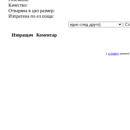
Качество:
Отваряна в цял размер:
Изпратена по ел.поща:
Изпращач
Коментар
[
xcGallery
powerd