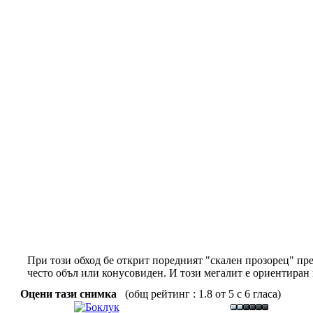
При този обход бе открит поредният "скален прозорец" пр
често объл или конусовиден. И този мегалит е ориентиран 
Оцени тази снимка
(общ рейтинг : 1.8 от 5 с 6 гласа)