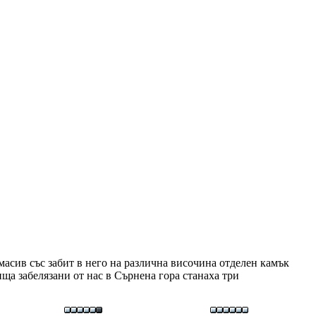
асив със забит в него на различна височина отделен камък
ища забелязани от нас в Сърнена гора станаха три