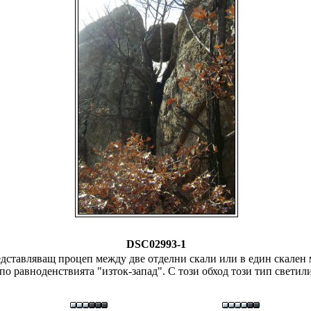
DSC02993-1
едставляващ процеп между две отделни скали или в един скален м
по равноденствията "изток-запад". С този обход този тип светил