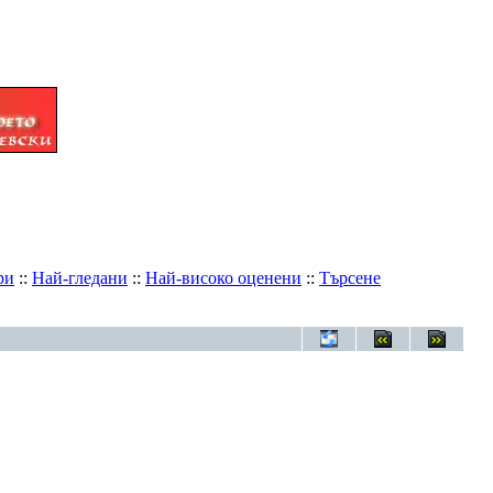
ри
::
Най-гледани
::
Най-високо оценени
::
Търсене