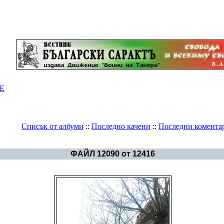
Е
Списък от албуми
::
Последно качени
::
Последни комента
Галерия
>
СЪРНЕНА ГОРА
ФАЙЛ 12090 от 12416