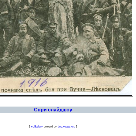
Спри слайдшоу
[
xcGallery
powerd by
dev.xoops.org
]