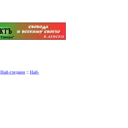
:
Най-гледани
::
Най-