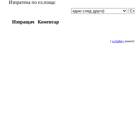
Изпратена по ел.поща:
Изпращач
Коментар
[
xcGallery
powerd