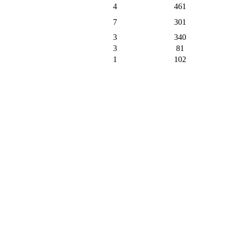
4
461
7
301
3
340
3
81
1
102
3
217
1
113
2
131
1
105
9
372
1
37
1
4
9
93
1
8
128
2148
199
пъти