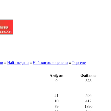
ри
::
Най-гледани
::
Най-високо оценени
::
Търсене
Албуми
Файлове
9
328
21
596
10
412
79
1896