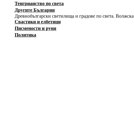
Тенгрианство по света
Другите Българии
Древнобългарски светилища и градове по света. Волжска
Свастики и елбетици
Писмености и руни
Политика
История
Изкуство
Заговори
Снимки
Загадки
Карикатури
Оръжия
Вестници на Движението
Съпротива
Независимост
Лични албуми
Тук регистрирани участници могат да създават собствени а
12414
ф
--Публичен албум--