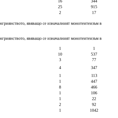
16
344
25
915
2
17
енгриянството, явяващо се изначалният монотеитеизъм в
енгриянството, явяващо се изначалният монотеитеизъм в
1
1
10
537
3
77
4
347
1
113
1
447
8
466
1
106
1
22
2
92
1
1042