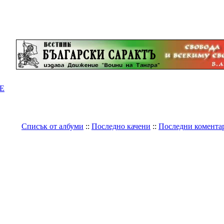
Е
Списък от албуми
::
Последно качени
::
Последни комента
Галерия