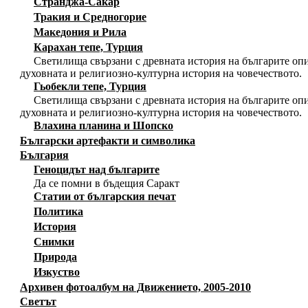
Странджа-Сакар
Тракия и Средногорие
Македония и Рила
Карахан тепе, Турция
Светилища свързани с древната история на българите опи
духовната и религиозно-културна история на човечеството.
Гьобекли тепе, Турция
Светилища свързани с древната история на българите опи
духовната и религиозно-културна история на човечеството.
Влахина планина и Шопско
Български артефакти и символика
България
Геноцидът над българите
Да се помни в бъдещия Саракт
Статии от българския печат
Политика
История
Снимки
Природа
Изкуство
Архивен фотоалбум на Движението, 2005-2010
Светът