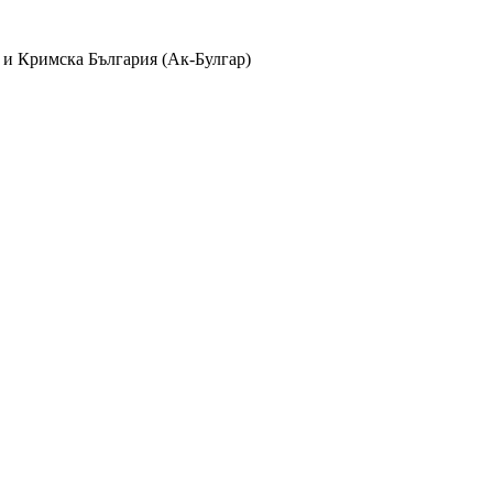
 и Кримска България (Ак-Булгар)
лбуми
айла в
370
албума и
38
категории с
1235
коментара, видяни
2409