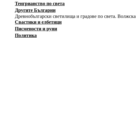
Тенгрианство по света
Другите Българии
Древнобългарски светилища и градове по света. Волжска
Свастики и елбетици
Писмености и руни
Политика
История
Изкуство
Заговори
Снимки
Загадки
Карикатури
Оръжия
Вестници на Движението
Съпротива
Независимост
Лични албуми
Тук регистрирани участници могат да създават собствени а
12414
ф
--Публичен албум--