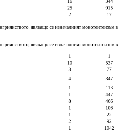
16
344
25
915
2
17
енгриянството, явяващо се изначалният монотеитеизъм в
енгриянството, явяващо се изначалният монотеитеизъм в
1
1
10
537
3
77
4
347
1
113
1
447
8
466
1
106
1
22
2
92
1
1042