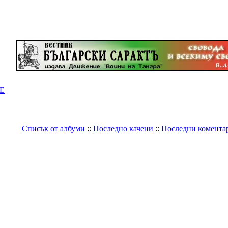
Е
Списък от албуми
::
Последно качени
::
Последни комента
Галерия