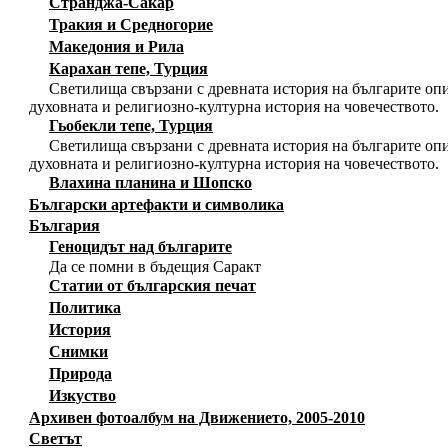
Странджа-Сакар
Тракия и Средногорие
Македония и Рила
Карахан тепе, Турция
Светилища свързани с древната история на българите опи
духовната и религиозно-културна история на човечеството.
Гьобекли тепе, Турция
Светилища свързани с древната история на българите опи
духовната и религиозно-културна история на човечеството.
Влахина планина и Шопско
Български артефакти и символика
България
Геноцидът над българите
Да се помни в бъдещия Саракт
Статии от българския печат
Политика
История
Снимки
Природа
Изкуство
Архивен фотоалбум на Движението, 2005-2010
Светът