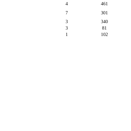
4
461
7
301
3
340
3
81
1
102
3
217
1
113
2
131
1
105
9
372
1
37
1
4
9
93
1
8
128
2148
103
пъти