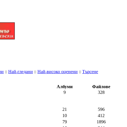
ри
::
Най-гледани
::
Най-високо оценени
::
Търсене
Албуми
Файлове
9
328
21
596
10
412
79
1896