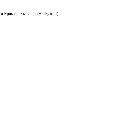
 и Кримска България (Ак-Булгар)
лбуми
айла в
370
албума и
38
категории с
1235
коментара, видяни
2409