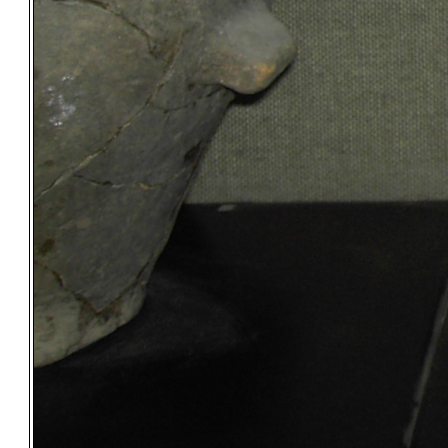
Спри с
[
xcGallery
powerd