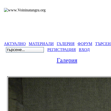
АКТУАЛНО
МАТЕРИАЛИ
ГАЛЕРИЯ
ФОРУМ
ТЪРСЕН
РЕГИСТРАЦИЯ
ВХОД
Галерия
Списък от албуми
::
По