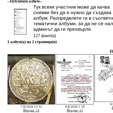
--Публичен албум--
Тук всеки участник може да качва
снимки без да е нужно да създава
албум. Разпределете ги в съответ
тематични албуми, за да не се на
админът да ги прехвърля.
127 фаил(а)
1 албум(а) на 1 страница(и)
П
6/
7/8/2026 13:51
6/8/2026 1:18
Йордан_13
Йордан_13