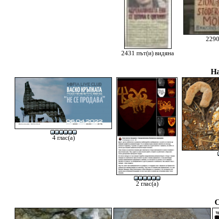
2290
2431 път(и) видяна
На
4 глас(а)
2 глас(а)
С