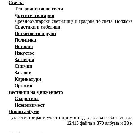
Светът
Тенгрианство по света
Другите Българии
Древнобългарски светилища и градове по света. Волжска
Свастики и елбетици
Писмености и руни
Политика
История
Изкуство
Заговори
Снимки
Загадки
Карикатури
Оръжия
Вестници на Движението
Съпротива
Независимост
Лични албуми
Тук регистрирани участници могат да създават собствени а
12415
файла в
370
албума и
38
к