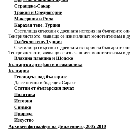
Странджа-Сакар
Тракия и Средногорие
Македония и Рила
Карахан тепе, Турция
Светилища свързани с древната история на българите опи
Тенгриянството, явяващо се изначалният монотеитеизъм в д
Гьобекли тепе, Турция
Светилища свързани с древната история на българите опи
Тенгриянството, явяващо се изначалният монотеитеизъм в д
Влахина планина и Шопско
Български артефакти и символика
България
Геноцидът над българите
Да се помни в бъдещия Саракт
Статии от българския печат
Политика
История
Снимки
Природа
Изкуство
Архивен фотоалбум на Движението, 2005-2010