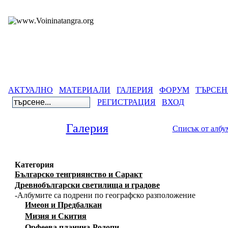
АКТУАЛНО
МАТЕРИАЛИ
ГАЛЕРИЯ
ФОРУМ
ТЪРСЕН
РЕГИСТРАЦИЯ
ВХОД
Галерия
Списък от албу
Категория
Българско тенгриянство и Саракт
Древнобългарски светилища и градове
-Албумите са подрени по географско разположение
Имеон и Предбалкан
Мизия и Скития
Орфеева планина-Родопи