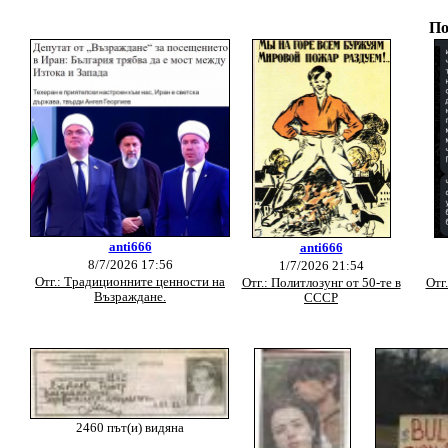
По
anti666
anti666
8/7/2026 17:56
1/7/2026 21:54
Отг.: Традиционните ценности на
Отг.: Политлозунг от 50-те в
Отг
Възраждане.
СССР
2460 път(и) видяна