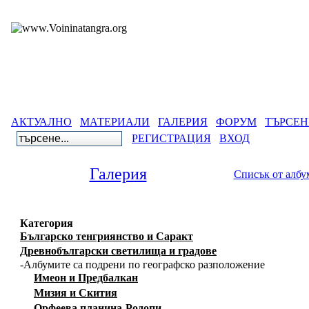
АКТУАЛНО
МАТЕРИАЛИ
ГАЛЕРИЯ
ФОРУМ
ТЪРСЕН
РЕГИСТРАЦИЯ
ВХОД
Галерия
Списък от албу
Категория
Българско тенгриянство и Саракт
Древнобългарски светилища и градове
-Албумите са подрени по географско разположение
Имеон и Предбалкан
Мизия и Скития
Орфеева планина-Родопи