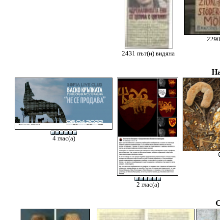
2290
2431 път(и) видяна
На
4 глас(а)
2 глас(а)
С