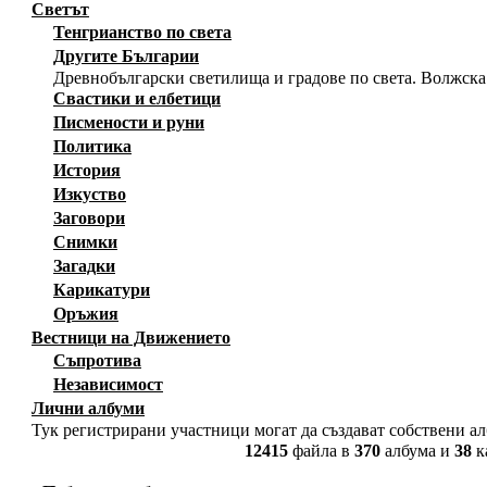
Светът
Тенгрианство по света
Другите Българии
Древнобългарски светилища и градове по света. Волжска
Свастики и елбетици
Писмености и руни
Политика
История
Изкуство
Заговори
Снимки
Загадки
Карикатури
Оръжия
Вестници на Движението
Съпротива
Независимост
Лични албуми
Тук регистрирани участници могат да създават собствени а
12415
файла в
370
албума и
38
к