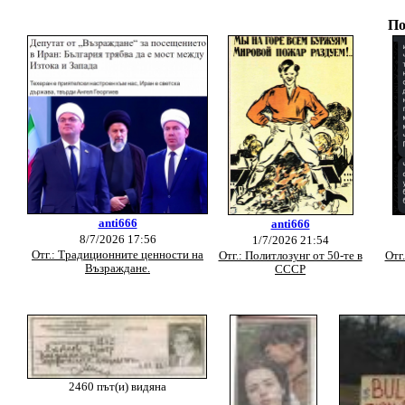
По
anti666
anti666
8/7/2026 17:56
1/7/2026 21:54
Отг.: Традиционните ценности на
Отг.: Политлозунг от 50-те в
Отг
Възраждане.
СССР
2460 път(и) видяна