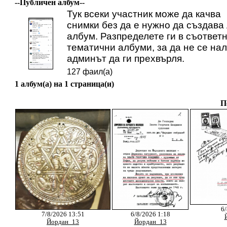
--Публичен албум--
Тук всеки участник може да качва
снимки без да е нужно да създава
албум. Разпределете ги в съответ
тематични албуми, за да не се на
админът да ги прехвърля.
127 фаил(а)
1 албум(а) на 1 страница(и)
П
6/
7/8/2026 13:51
6/8/2026 1:18
Йордан_13
Йордан_13