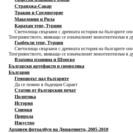
Странджа-Сакар
Тракия и Средногорие
Македония и Рила
Карахан тепе, Турция
Светилища свързани с древната история на българите опи
Тенгриянството, явяващо се изначалният монотеитеизъм в д
Гьобекли тепе, Турция
Светилища свързани с древната история на българите опи
Тенгриянството, явяващо се изначалният монотеитеизъм в д
Влахина планина и Шопско
Български артефакти и символика
България
Геноцидът над българите
Да се помни в бъдещия Саракт
Статии от българския печат
Политика
История
Снимки
Природа
Изкуство
Архивен фотоалбум на Движението, 2005-2010