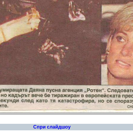
Спри слайдшоу