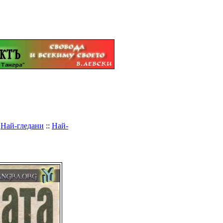
:
Най-гледани
::
Най-