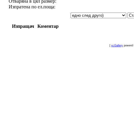
Отваряна в цял размер:
Изпратена по ел.поща:
Изпращач
Коментар
[
xcGallery
powerd