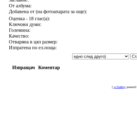
От албума:
Добавена от (на фотоапарата за още):
Оценка - 18 глас(а):
Ключови думи:
Големина:
Качество:
Отваряна в цял размер:
Изпратена по ел.поща:
Изпращач
Коментар
[
xcGallery
powerd