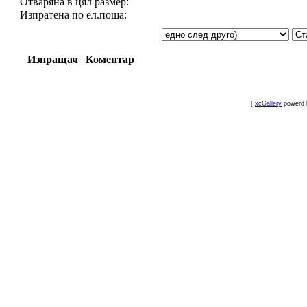
Отваряна в цял размер:
Изпратена по ел.поща:
Изпращач
Коментар
[
xcGallery
powerd