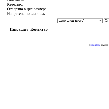
Качество:
Отваряна в цял размер:
Изпратена по ел.поща:
Изпращач
Коментар
[
xcGallery
powerd