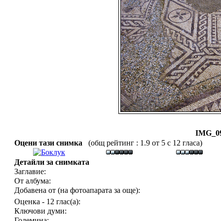
IMG_09
Оцени тази снимка
(общ рейтинг : 1.9 от 5 с 12 гласа)
Детайли за снимката
Заглавие:
От албума:
Добавена от (на фотоапарата за още):
Оценка - 12 глас(а):
Ключови думи:
Големина: