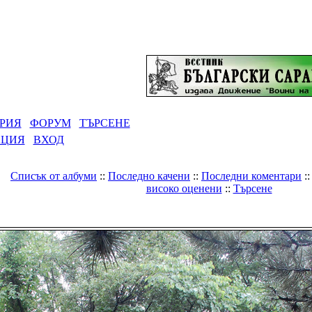
РИЯ
ФОРУМ
ТЪРСЕНЕ
АЦИЯ
ВХОД
Списък от албуми
::
Последно качени
::
Последни коментари
:
високо оценени
::
Търсене