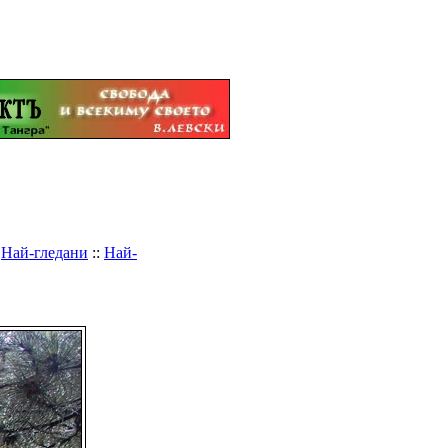
:
Най-гледани
::
Най-