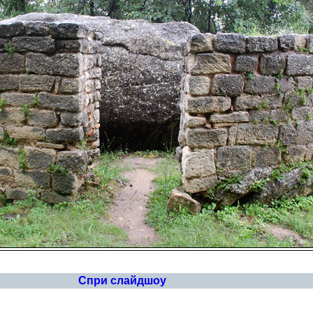
Спри слайдшоу