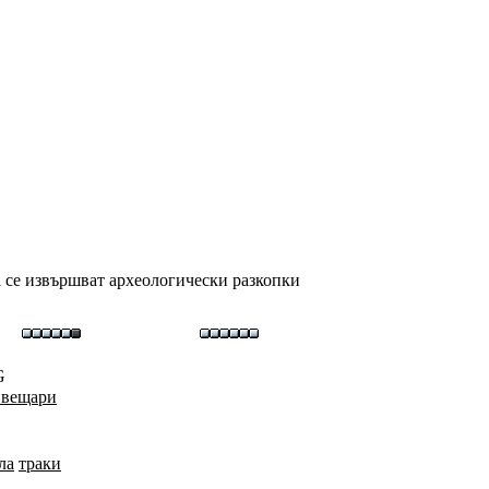
а се извършват археологически разкопки
G
Свещари
ла
траки