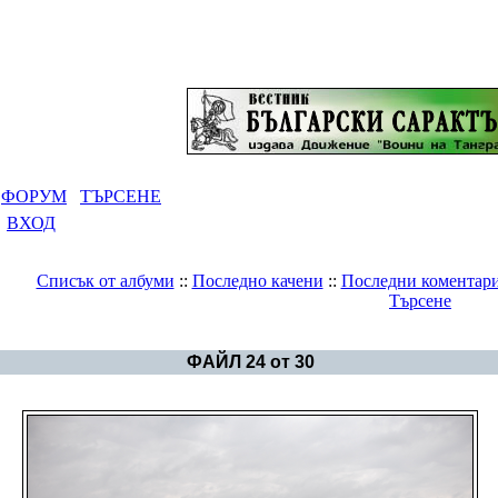
ФОРУМ
ТЪРСЕНЕ
ВХОД
Списък от албуми
::
Последно качени
::
Последни коментар
Търсене
Галерия
>
Сборяново - Свещари
ФАЙЛ 24 от 30