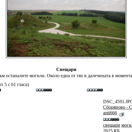
Свещари
ъм останалите могили. Около една от тях в далечината в момент
т 5 с 61 гласа)
DSC_4591.JP
Сборяново - 
anti666
свещари
моги
2625 КБ