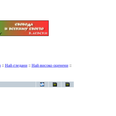
и
::
Най-гледани
::
Най-високо оценени
::