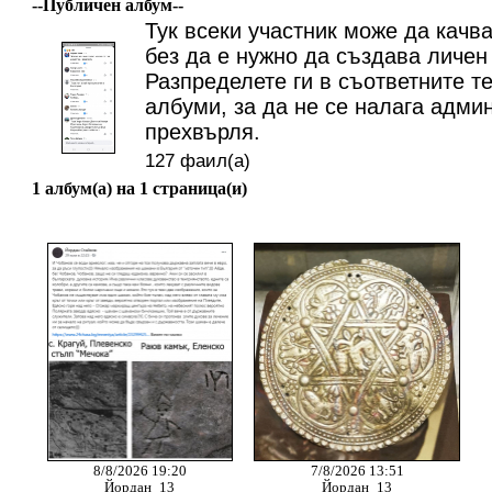
--Публичен албум--
Тук всеки участник може да качв
без да е нужно да създава личен
Разпределете ги в съответните т
албуми, за да не се налага админ
прехвърля.
127 фаил(а)
1 албум(а) на 1 страница(и)
8/8/2026 19:20
7/8/2026 13:51
Йордан_13
Йордан_13