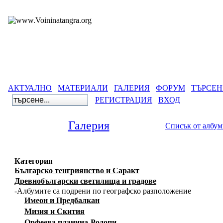
АКТУАЛНО
МАТЕРИАЛИ
ГАЛЕРИЯ
ФОРУМ
ТЪРСЕН
РЕГИСТРАЦИЯ
ВХОД
Галерия
Списък от албу
Категория
Българско тенгриянство и Саракт
Древнобългарски светилища и градове
-Албумите са подрени по географско разположение
Имеон и Предбалкан
Мизия и Скития
Орфеева планина-Родопи