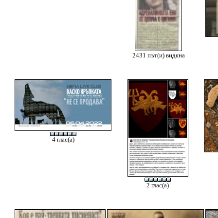
2431 път(и) видяна
4 глас(а)
2 глас(а)