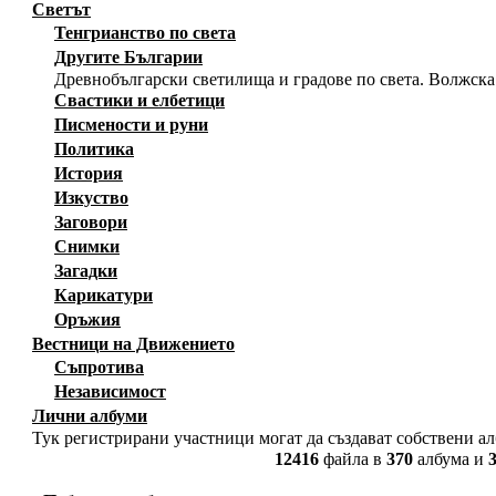
Светът
Тенгрианство по света
Другите Българии
Древнобългарски светилища и градове по света. Волжска
Свастики и елбетици
Писмености и руни
Политика
История
Изкуство
Заговори
Снимки
Загадки
Карикатури
Оръжия
Вестници на Движението
Съпротива
Независимост
Лични албуми
Тук регистрирани участници могат да създават собствени а
12416
файла в
370
албума и