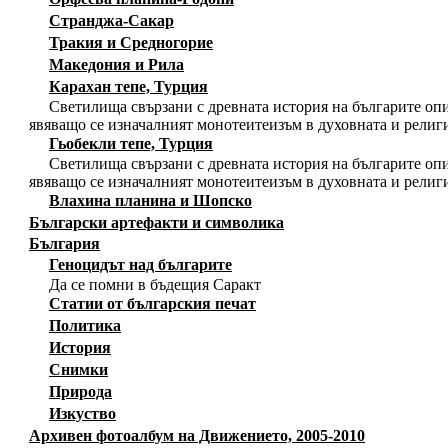
Странджа-Сакар
Тракия и Средногорие
Македония и Рила
Карахан тепе, Турция
Светилища свързани с древната история на българите опи
явяващо се изначалният монотеитеизъм в духовната и религ
Гьобекли тепе, Турция
Светилища свързани с древната история на българите опи
явяващо се изначалният монотеитеизъм в духовната и религ
Влахина планина и Шопско
Български артефакти и символика
България
Геноцидът над българите
Да се помни в бъдещия Саракт
Статии от българския печат
Политика
История
Снимки
Природа
Изкуство
Архивен фотоалбум на Движението, 2005-2010