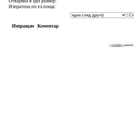
Отваряна в цял размер:
Изпратена по ел.поща:
Изпращач
Коментар
[
xcGallery
powerd