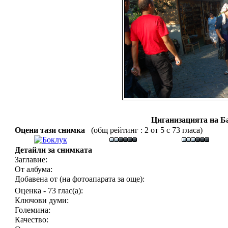
Циганизацията на Б
Оцени тази снимка
(общ рейтинг : 2 от 5 с 73 гласа)
Детайли за снимката
Заглавие:
От албума:
Добавена от (на фотоапарата за още):
Оценка - 73 глас(а):
Ключови думи:
Големина:
Качество: