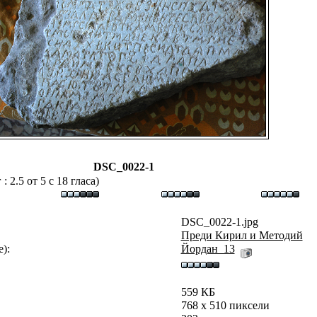
DSC_0022-1
 2.5 от 5 с 18 гласа)
DSC_0022-1.jpg
Преди Кирил и Методий
):
Йордан_13
559 КБ
768 x 510 пиксели