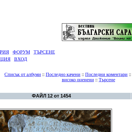
РИЯ
ФОРУМ
ТЪРСЕНЕ
АЦИЯ
ВХОД
Списък от албуми
::
Последно качени
::
Последни коментари
:
високо оценени
::
Търсене
Галерия
>
Преди Кирил и Методий
ФАЙЛ 12 от 1454