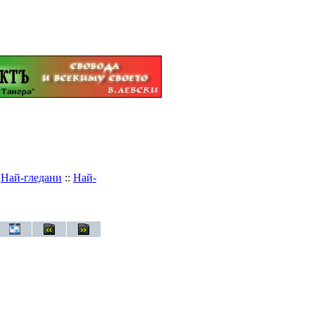
:
Най-гледани
::
Най-